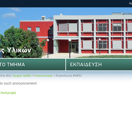
ίστε εδώ:
Αρχική σελίδα
>
Ανακοινώσεις
> Ανακοίνωση #4851
No such announcement
Επιστροφή