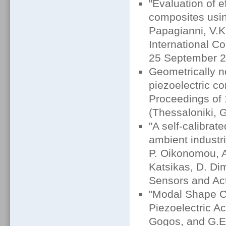
"Evaluation of ef
composites using
Papagianni, V.
International C
25 September 2
Geometrically n
piezoelectric co
Proceedings of
(Thessaloniki, 
"A self-calibra
ambient industri
P. Oikonomou, A.
Katsikas, D. Di
Sensors and Act
"Modal Shape C
Piezoelectric Ac
Gogos, and G.E