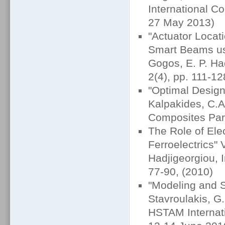
International C
27 May 2013)
"Actuator Locat
Smart Beams usi
Gogos, E. P. Ha
2(4), pp. 111-12
"Optimal Design
Kalpakides, C.A.
Composites Part
The Role of Elec
Ferroelectrics" 
Hadjigeorgiou, I
77-90, (2010)
"Modeling and S
Stavroulakis, G.
HSTAM Internat