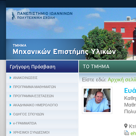
Είστε εδώ:
Αρχική σελί
Ευά
Καθη
Μαθη
Πολυ
Κτή
eh