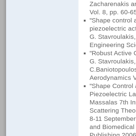
Zacharenakis an
Vol. 8, pp. 60-6
"Shape control 
piezoelectric ac
G. Stavroulakis,
Engineering Sci
"Robust Active 
G. Stavroulakis,
C.Baniotopoulos
Aerodynamics Vo
"Shape Control 
Piezoelectric La
Massalas 7th I
Scattering The
8-11 September
and Biomedical 
Publishing 200