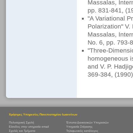
Massalas, Inter
pp. 831-841, (1
"A Variational P
Polarization" V.
Massalas, Inter
No. 6, pp. 793-
"Three-Dimension
homogeneous iso
and V. P. Hadji
369-384, (1990)