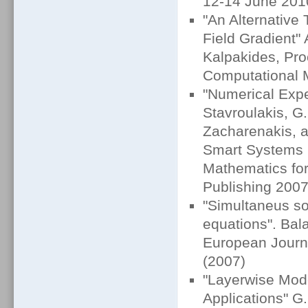
12-14 June 201
"An Alternative 
Field Gradient" A
Kalpakides, Pr
Computational 
"Numerical Exp
Stavroulakis, G.
Zacharenakis, 
Smart Systems (
Mathematics for
Publishing 200
"Simultaneus s
equations". Bala
European Journa
(2007)
"Layerwise Mode
Applications" G.