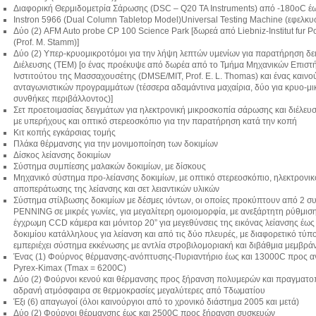
Διαφορική Θερμιδομετρία Σάρωσης (DSC – Q20 TA Instruments) από -180oC 
Instron 5966 (Dual Column Tabletop Model)Universal Testing Machine (εφελκ
Δύο (2) AFM Auto probe CP 100 Science Park [δωρεά από Liebniz-Institut fur
(Prof. M. Stamm)]
Δύο (2) Υπερ-κρυομικροτόμοι για την λήψη λεπτών υμενίων για παρατήρηση δ
Διέλευσης (ΤΕΜ) [ο ένας προέκυψε από δωρέα από το Τμήμα Μηχανικών Επιστή
Ινστιτούτου της Μασσαχουσέτης (DMSE/MIT, Prof. E. L. Thomas) και ένας καιν
ανταγωνιστικών προγραμμάτων (τέσσερα αδαμάντινα μαχαίρια, δύο για κρυο-μι
συνθήκες περιβάλλοντος)]
Σετ προετοιμασίας δειγμάτων για ηλεκτρονική μικροσκοπία σάρωσης και διέλευ
με υπερήχους και οπτικό στερεοσκόπιο για την παρατήρηση κατά την κοπή
Κιτ κοπής εγκάρσιας τομής
Πλάκα θέρμανσης για την μονιμοποίηση των δοκιμίων
Δίσκος λείανσης δοκιμίων
Σύστημα συμπίεσης μαλακών δοκιμίων, με δίσκους
Μηχανικό σύστημα προ-λείανσης δοκιμίων, με οπτικό στερεοσκόπιο, ηλεκτρονι
αποπεράτωσης της λείανσης και σετ λειαντικών υλικών
Σύστημα στίλβωσης δοκιμίων με δέσμες ιόντων, οι οποίες προκύπτουν από 2 
PENNING σε μικρές γωνίες, για μεγαλίτερη ομοιομορφία, με ανεξάρτητη ρύθμισ
έγχρωμη CCD κάμερα και μόνιτορ 20” για μεγεθύνσεις της εικόνας λείανσης έως
δοκιμίου κατάλληλους για λείανση και από τις δύο πλευρές, με διαφορετικό τύ
εμπεριέχει σύστημα εκκένωσης με αντλία στροβιλομοριακή και διβάθμια μεμβρά
Ένας (1) Φούρνος θέρμανσης-ανόπτυσης-Πυριαντήριο έως και 13000C προς 
Pyrex-Kimax (Tmax = 6200C)
Δύο (2) Φούρνοι κενού και θέρμανσης προς ξήρανση πολυμερών και πραγματο
αδρανή ατμόσφαιρα σε θερμοκρασίες μεγαλύτερες από Τδωματίου
Έξι (6) απαγωγοί (όλοι καινούργιοι από το χρονικό διάστημα 2005 και μετά)
Δύο (2) Φούρνοι θέρμανσης έως και 2500C προς ξήρανση συσκευών