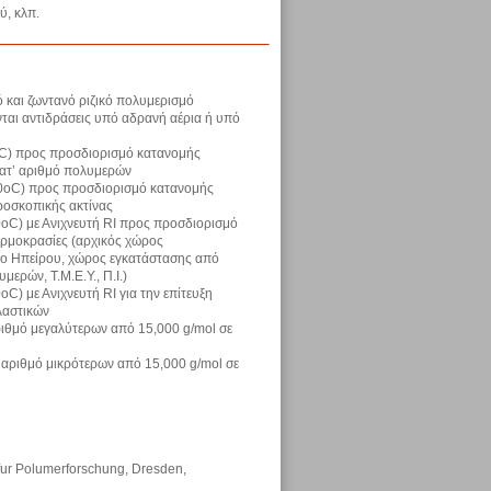
ύ, κλπ.
ό και ζωντανό ριζικό πολυμερισμό
αι αντιδράσεις υπό αδρανή αέρια ή υπό
oC) προς προσδιορισμό κατανομής
κατ’ αριθμό πολυμερών
50oC) προς προσδιορισμό κατανομής
ροσκοπικής ακτίνας
C) με Ανιχνευτή RI προς προσδιορισμό
ερμοκρασίες (αρχικός χώρος
κο Ηπείρου, χώρος εγκατάστασης από
ερών, Τ.Μ.Ε.Υ., Π.Ι.)
 με Ανιχνευτή RI για την επίτευξη
λαστικών
ιθμό μεγαλύτερων από 15,000 g/mol σε
αριθμό μικρότερων από 15,000 g/mol σε
 fur Polumerforschung, Dresden,