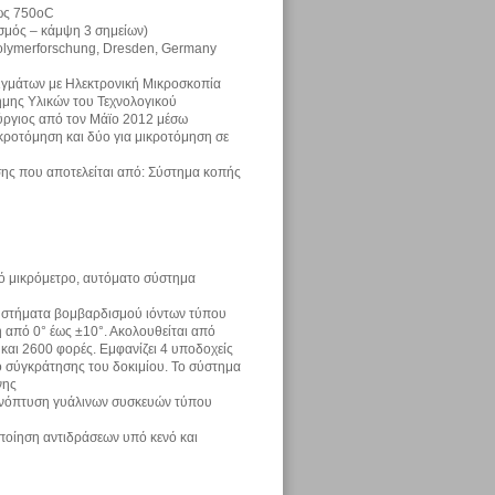
έως 750oC
υσμός – κάμψη 3 σημείων)
 Polymerforschung, Dresden, Germany
ειγμάτων με Ηλεκτρονική Μικροσκοπία
μης Υλικών του Τεχνολογικού
ούργιος από τον Μάϊο 2012 μέσω
κροτόμηση και δύο για μικροτόμηση σε
σης που αποτελείται από: Σύστημα κοπής
κό μικρόμετρο, αυτόματο σύστημα
συστήματα βομβαρδισμού ιόντων τύπου
η από 0° έως ±10°. Ακολουθείται από
 και 2600 φορές. Εμφανίζει 4 υποδοχείς
πο σύγκράτησης του δοκιμίου. Το σύστημα
νης
ανόπτυση γυάλινων συσκευών τύπου
ποίηση αντιδράσεων υπό κενό και