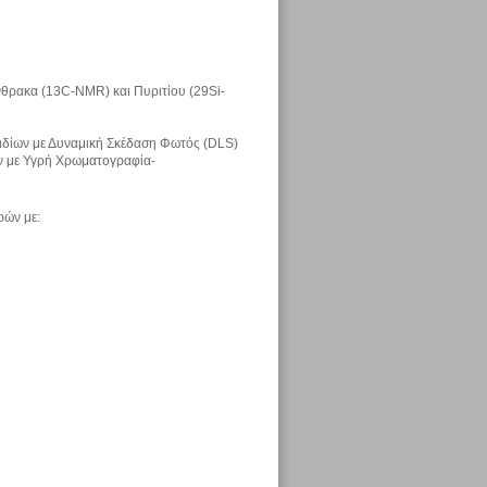
ρακα (13C-NMR) και Πυριτίου (29Si-
ιδίων με Δυναμική Σκέδαση Φωτός (DLS)
ν με Υγρή Χρωματογραφία-
ρών με: