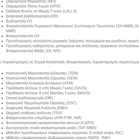
Ωσμωμετρία Μεμβράνης (MO)
Ωσμωμετρία Τάσης Ατμών (VPO)
Σκέδαση Φωτός σε Μικρές Γωνίες (LALLS)
Διαφορική Διαθλασιμετρία (DR)
Ιξωδομετρία (V)
Φασματοσκοπία Πυρηνικού Μαγνητικού Συντονισμού Πρωτονίου (1H-NMR), Άνθ
NMR)
Φασματοσκοπία UV
Προσδιορισμός συντελεστή μοριακής διάχυσης πολυμερών και μεγέθους σωματ
Προσδιορισμός καθαρότητας μονομερών και απόδοσης οργανικών αντιδράσεω
Φασματοσκοπία Μάζας (GC-MS).
Γ) Χαρακτηρισμός σε Στερεά Κατάσταση. Μορφολογικός Χαρακτηρισμός συμπολυμε
Ηλεκτρονική Μικροσκοπία Διέλευσης (TEM)
Ηλεκτρονική Μικροσκοπία Σάρωσης (SEM)
Μικροσκοπία Ατομικών Δυνάμεων (AFM)
Περίθλαση Ακτίνων Χ υπό Μικρές Γωνίες (SAXS)
Περίθλαση Ακτίνων Χ υπό Μεγάλες Γωνίες (WAXS)
Οπτική Διαθλασιμετρία (OR)
Διαφορική Θερμιδομετρία Σάρωσης (DSC)
Διαφορική Μηχανική Ανάλυση (DMA)
Θερμική σταθμική ανάλυση (TGA)
Φασματοσκοπία υπερύθρου (ATR-FTIR, NIR)
Φωτοηλεκτρονιακή φασματοσκοπία ακτινών-Χ (XPS)
Δευτερογενής ιονική φασματομετρία μάζας (ToF-SIMS)
Μέθοδοι προσδιορισμού επιφανειακών ενεργειών (Contact angle, IGC)
Μέθοδοι χαρακτηρισμού ιξωδοελαστικών υλικών (DMTA, TMA)