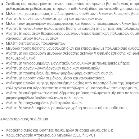
Σύνθεση συμπολυμερών στυρενίου-ισοπρενίου, ισοπρενίου-βουταδιενίου, στυρε
μεθακρυλικού μεθυλεστέρα, στυρενίου-αιθυλενοξειδίου για νανολιθογραφικές εφ
Μελέτη και χαρακτηρισμός της διεπιφάνειας συνθέτων υλικών πολυμερικής βάσ
Ανάπτυξη συνθέτων υλικών με χρήση κυτταρινούχων ινών
Μελέτη των μηχανισμών παραμόρφωσης και θραύσης πολυμερικών υλικών (με 
Ανάπτυξη νανοϋλικών πολυμερικής βάσης με έμφαση στις μήτρες συμπολυμερ
Ανάπτυξη κραμάτων θερμοσκληρυνώμενων / θερμοπλαστικών πολυμερών συμπ
νανοδομημένων πολυμιγμάτων
Μελέτη διεπιφανειών πολυμιγμάτων
Μέθοδοι τροποποίησης νανοσωματιδίων και επιφανειών με πολυμερισμό αλύσω
Ανάπτυξη και εφαρμογή μεθόδων σκέδασης ακτινών Χ υψηλής εστίασης και φωτε
πολυμερικά υλικά
Ανάπτυξη νανοδομημένων μαγνητικών νανοϋλικών με πολυμερικές μήτρες
Ανάπτυξη οργανικών-ανόργανων υβριδικών νανοϋλικών
Ανάπτυξη προηγμένων έξυπνων φορέων φαρμακευτικών ουσιών
Ανάπτυξη υδροπηκτών σε μάκρο, μίκρο και νανοδιαστάσεις
Ανάκτηση υλικών υψηλής προστιθέμενης αξίας από παραπροϊόντα της βιομηχαν
κολλαγόνου και υδροξυαπατίτη από απόβλητα ιχθυοτροφείων, πτηνοτροφείων, 
Ανάπτυξη επιθεμάτων τεχνητού δέρματος με βάση πολυμερικά μίγματα πολυσακ
μικροσφαιριδίων βιοδιασπώμενων πολυμερών.
Ανάπτυξη προχωρημένων βιοϊατρικών υλικών
Ανάπτυξη νανοδομημένων ρητινών για χρήση σε επισκευή σκυροδέματος
) Χαρακτηρισμός σε Διάλυμα
Χαρακτηρισμός και ιδιότητες πολυμερών σε αραιά διαλύματα με:
Χρωματογραφία Αποκλεισμού Μεγεθών (SEC ή GPC)