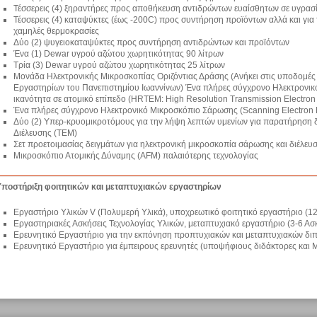
Τέσσερεις (4) ξηραντήρες προς αποθήκευση αντιδρώντων ευαίσθητων σε υγρασ
Τέσσερεις (4) καταψύκτες (έως -200C) προς συντήρηση προϊόντων αλλά και γι
χαμηλές θερμοκρασίες
Δύο (2) ψυγειοκαταψύκτες προς συντήρηση αντιδρώντων και προϊόντων
Ένα (1) Dewar υγρού αζώτου χωρητικότητας 90 λίτρων
Τρία (3) Dewar υγρού αζώτου χωρητικότητας 25 λίτρων
Μονάδα Ηλεκτρονικής Μικροσκοπίας Οριζόντιας Δράσης (Ανήκει στις υποδομές
Εργαστηρίων του Πανεπιστημίου Ιωαννίνων) Ένα πλήρες σύγχρονο Ηλεκτρονικό
ικανότητα σε ατομικό επίπεδο (HRΤΕΜ: High Resolution Transmission Electron
Ένα πλήρες σύγχρονο Ηλεκτρονικό Μικροσκόπιο Σάρωσης (Scanning Electron 
Δύο (2) Υπερ-κρυομικροτόμους για την λήψη λεπτών υμενίων για παρατήρηση 
Διέλευσης (ΤΕΜ)
Σετ προετοιμασίας δειγμάτων για ηλεκτρονική μικροσκοπία σάρωσης και διέλευ
Μικροσκόπιο Ατομικής Δύναμης (AFM) παλαιότερης τεχνολογίας
Υποστήριξη φοιτητικών και μεταπτυχιακών εργαστηρίων
Εργαστήριο Υλικών V (Πολυμερή Υλικά), υποχρεωτικό φοιτητικό εργαστήριο (12
Εργαστηριακές Ασκήσεις Τεχνολογίας Υλικών, μεταπτυχιακό εργαστήριο (3-6 Ασ
Ερευνητικό Εργαστήριο για την εκπόνηση προπτυχιακών και μεταπτυχιακών δι
Ερευνητικό Εργαστήριο για έμπειρους ερευνητές (υποψήφιους διδάκτορες και 