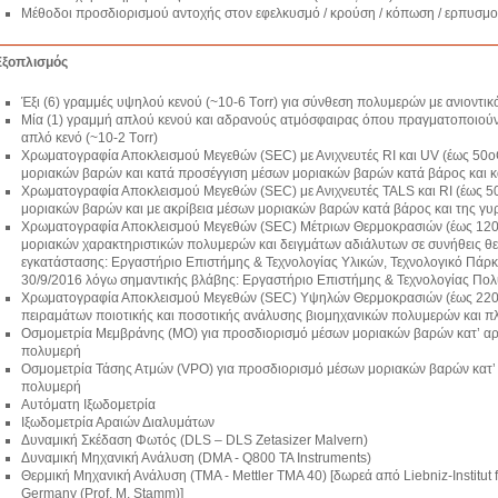
Μέθοδοι προσδιορισμού αντοχής στον εφελκυσμό / κρούση / κόπωση / ερπυσμο
Εξοπλισμός
Έξι (6) γραμμές υψηλού κενού (~10-6 Τorr) για σύνθεση πολυμερών με ανιοντικ
Μία (1) γραμμή απλού κενού και αδρανούς ατμόσφαιρας όπου πραγματοποιούντ
απλό κενό (~10-2 Τorr)
Χρωματογραφία Αποκλεισμού Μεγεθών (SEC) με Ανιχνευτές RI και UV (έως 50
μοριακών βαρών και κατά προσέγγιση μέσων μοριακών βαρών κατά βάρος και 
Χρωματογραφία Αποκλεισμού Μεγεθών (SEC) με Ανιχνευτές ΤΑLS και RI (έως 
μοριακών βαρών και με ακρίβεια μέσων μοριακών βαρών κατά βάρος και της γυ
Χρωματογραφία Αποκλεισμού Μεγεθών (SEC) Μέτριων Θερμοκρασιών (έως 120o
μοριακών χαρακτηριστικών πολυμερών και δειγμάτων αδιάλυτων σε συνήθεις θ
εγκατάστασης: Εργαστήριο Επιστήμης & Τεχνολογίας Υλικών, Τεχνολογικό Πάρ
30/9/2016 λόγω σημαντικής βλάβης: Εργαστήριο Επιστήμης & Τεχνολογίας Πολυμ
Χρωματογραφία Αποκλεισμού Μεγεθών (SEC) Υψηλών Θερμοκρασιών (έως 220oC)
πειραμάτων ποιοτικής και ποσοτικής ανάλυσης βιομηχανικών πολυμερών και π
Οσμομετρία Μεμβράνης (MO) για προσδιορισμό μέσων μοριακών βαρών κατ’ αρ
πολυμερή
Οσμομετρία Τάσης Ατμών (VPO) για προσδιορισμό μέσων μοριακών βαρών κατ’ 
πολυμερή
Αυτόματη Ιξωδομετρία
Ιξωδομετρία Αραιών Διαλυμάτων
Δυναμική Σκέδαση Φωτός (DLS – DLS Zetasizer Malvern)
Δυναμική Μηχανική Ανάλυση (DMA - Q800 TA Instruments)
Θερμική Μηχανική Ανάλυση (TMA - Mettler TMA 40) [δωρεά από Liebniz-Institut
Germany (Prof. M. Stamm)]