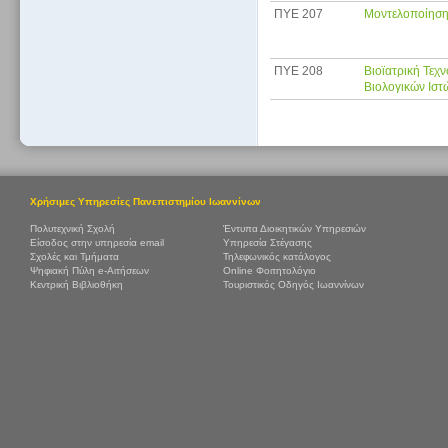
ΠΥE 207
Μοντελοποίηση
ΠΥE 208
Βιοϊατρική Τεχ
Βιολογικών Ιστ